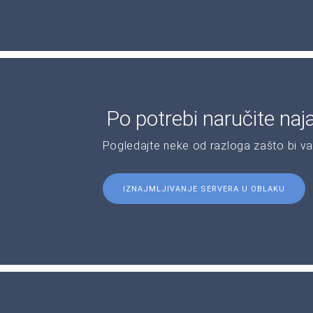
Po potrebi naručite naj
Pogledajte neke od razloga zašto bi v
IZNAJMLJIVANJE SERVERA U OBLAKU