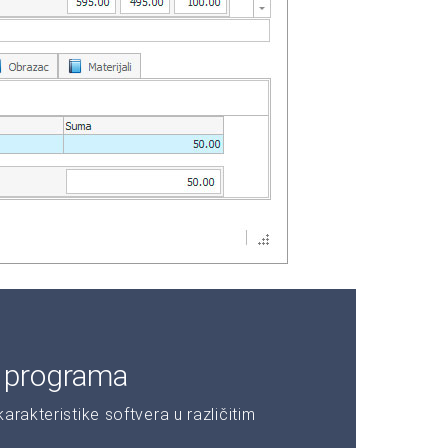
e programa
rakteristike softvera u različitim