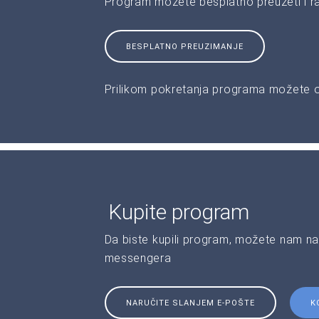
Program možete besplatno preuzeti i r
BESPLATNO PREUZIMANJE
Prilikom pokretanja programa možete od
Kupite program
Da biste kupili program, možete nam na
messengera
NARUČITE SLANJEM E-POŠTE
K