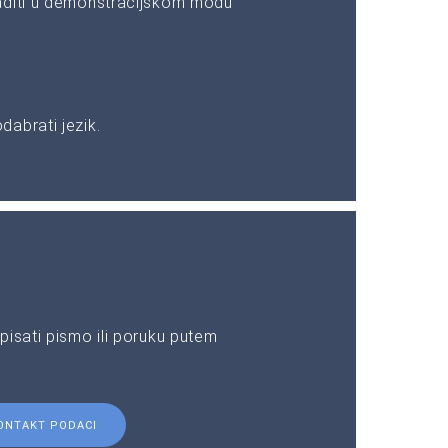
aditi u demonstracijskom modu
abrati jezik.
pisati pismo ili poruku putem
ONTAKT PODACI