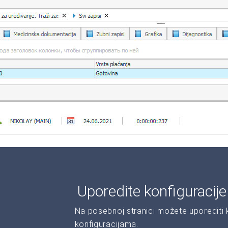
Uporedite konfiguracij
Na posebnoj stranici možete uporediti ka
konfiguracijama.