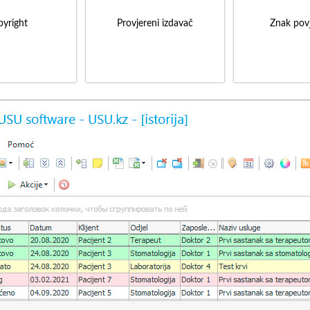
yright
Provjereni izdavač
Znak povj