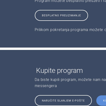
Program možete besplatno preuzeti i r
BESPLATNO PREUZIMANJE
Prilikom pokretanja programa možete od
Kupite program
Da biste kupili program, možete nam na
messengera
NARUČITE SLANJEM E-POŠTE
K