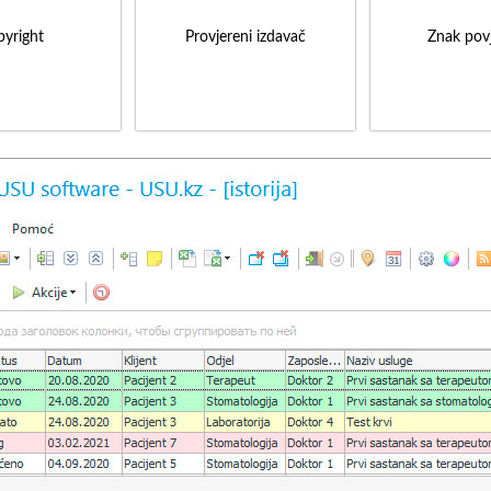
yright
Provjereni izdavač
Znak povj