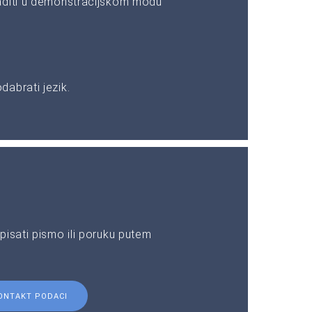
aditi u demonstracijskom modu
abrati jezik.
pisati pismo ili poruku putem
ONTAKT PODACI