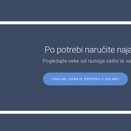
Po potrebi naručite naj
Pogledajte neke od razloga zašto bi v
IZNAJMLJIVANJE SERVERA U OBLAKU