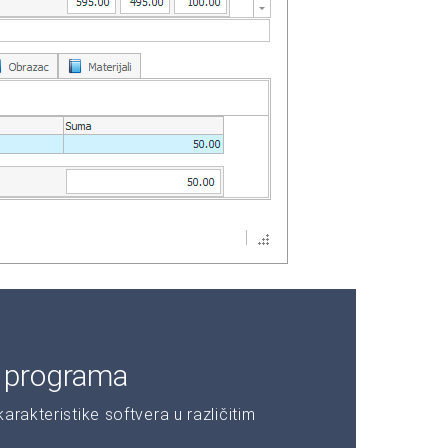
e programa
rakteristike softvera u različitim