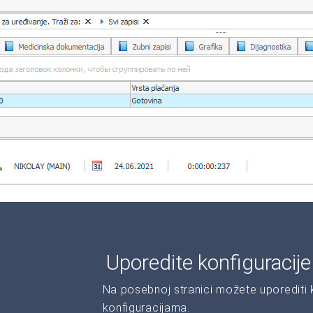
Uporedite konfiguracij
Na posebnoj stranici možete uporediti ka
konfiguracijama.