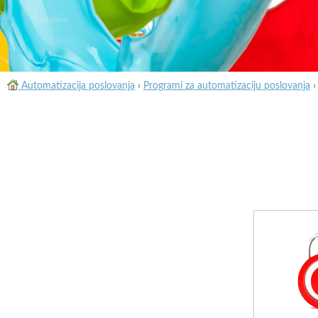
Automatizacija poslovanja
›
Programi za automatizaciju poslovanja