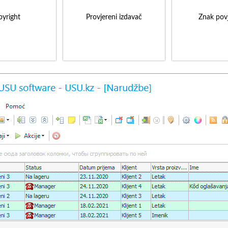
yright
Provjereni izdavač
Znak povj