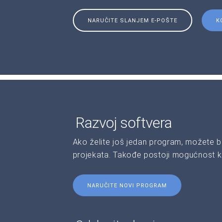
NARUČITE SLANJEM E-POŠTE
K
Razvoj softvera
Ako želite još jedan program, možete b
projekata. Takođe postoji mogućnost kr
NARUČITE NOVI PROGRAM