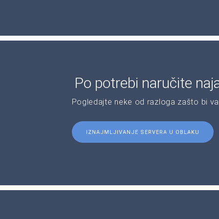
Po potrebi naručite naj
Pogledajte neke od razloga zašto bi v
IZNAJMLJIVANJE SERVERA U OBLAKU