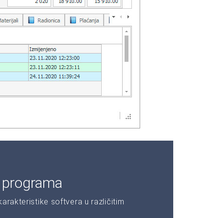
e programa
rakteristike softvera u različitim