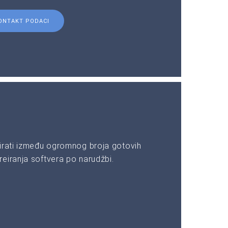
ONTAKT PODACI
irati između ogromnog broja gotovih
eiranja softvera po narudžbi.