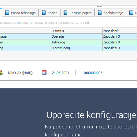
Uporedite konfiguracij
Na posebnoj stranici možete uporediti ka
konfiguracijama.