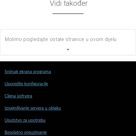
Vidi također
Molimo pogledajte ostale stranice u ovom dijelu
Snimak ekrana programa
Uporedite konfiguracije
Cijena softvera
Iznajmljivanje servera u oblaku
Uputstvo za upotrebu
Besplatno preuzimanje