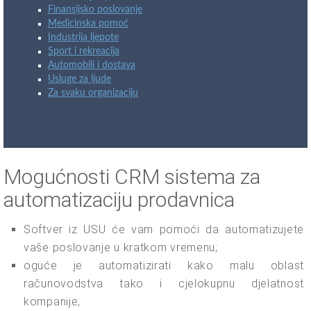
Finansijsko poslovanje
Medicinska pomoć
Industrija ljepote
Sport i rekreacija
Automobili i dostava
Usluge za ljude
Za svaku organizaciju
Mogućnosti CRM sistema za
automatizaciju prodavnica
Softver iz USU će vam pomoći da automatizujete
vaše poslovanje u kratkom vremenu;
oguće je automatizirati kako malu oblast
računovodstva tako i cjelokupnu djelatnost
kompanije;