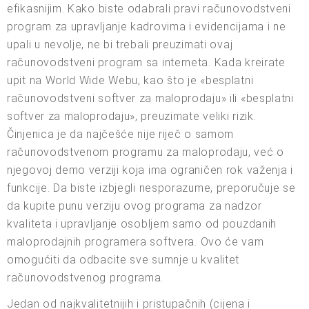
efikasnijim. Kako biste odabrali pravi računovodstveni
program za upravljanje kadrovima i evidencijama i ne
upali u nevolje, ne bi trebali preuzimati ovaj
računovodstveni program sa interneta. Kada kreirate
upit na World Wide Webu, kao što je «besplatni
računovodstveni softver za maloprodaju» ili «besplatni
softver za maloprodaju», preuzimate veliki rizik.
Činjenica je da najčešće nije riječ o samom
računovodstvenom programu za maloprodaju, već o
njegovoj demo verziji koja ima ograničen rok važenja i
funkcije. Da biste izbjegli nesporazume, preporučuje se
da kupite punu verziju ovog programa za nadzor
kvaliteta i upravljanje osobljem samo od pouzdanih
maloprodajnih programera softvera. Ovo će vam
omogućiti da odbacite sve sumnje u kvalitet
računovodstvenog programa.
Jedan od najkvalitetnijih i pristupačnih (cijena i