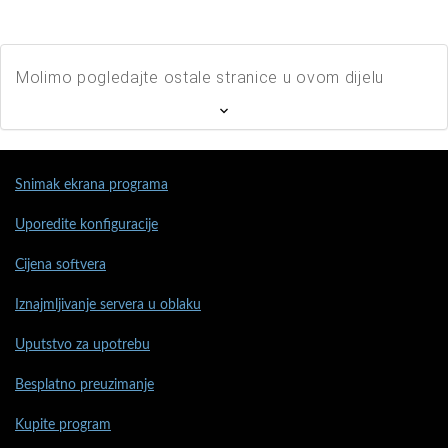
Molimo pogledajte ostale stranice u ovom dijelu
Snimak ekrana programa
Uporedite konfiguracije
Cijena softvera
Iznajmljivanje servera u oblaku
Uputstvo za upotrebu
Besplatno preuzimanje
Kupite program