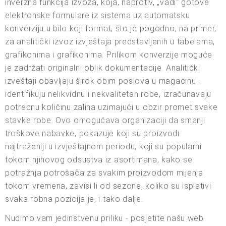
inverzna funkcija izvoza, koja, naprotiv, „vadi“ gotove
elektronske formulare iz sistema uz automatsku
konverziju u bilo koji format, što je pogodno, na primer,
za analitički izvoz izvještaja predstavljenih u tabelama,
grafikonima i grafikonima. Prilikom konverzije moguće
je zadržati originalni oblik dokumentacije. Analitički
izveštaji obavljaju širok obim poslova u magacinu -
identifikuju nelikvidnu i nekvalitetan robe, izračunavaju
potrebnu količinu zaliha uzimajući u obzir promet svake
stavke robe. Ovo omogućava organizaciji da smanji
troškove nabavke, pokazuje koji su proizvodi
najtraženiji u izvještajnom periodu, koji su popularni
tokom njihovog odsustva iz asortimana, kako se
potražnja potrošača za svakim proizvodom mijenja
tokom vremena, zavisi li od sezone, koliko su isplativi
svaka robna pozicija je, i tako dalje.
Nudimo vam jedinstvenu priliku - posjetite našu web