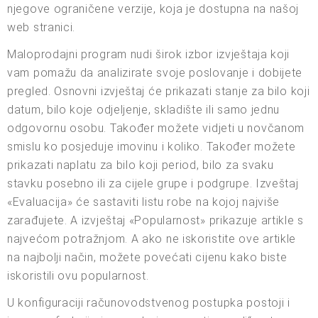
njegove ograničene verzije, koja je dostupna na našoj
web stranici.
Maloprodajni program nudi širok izbor izvještaja koji
vam pomažu da analizirate svoje poslovanje i dobijete
pregled. Osnovni izvještaj će prikazati stanje za bilo koji
datum, bilo koje odjeljenje, skladište ili samo jednu
odgovornu osobu. Također možete vidjeti u novčanom
smislu ko posjeduje imovinu i koliko. Također možete
prikazati naplatu za bilo koji period, bilo za svaku
stavku posebno ili za cijele grupe i podgrupe. Izveštaj
«Evaluacija» će sastaviti listu robe na kojoj najviše
zarađujete. A izvještaj «Popularnost» prikazuje artikle s
najvećom potražnjom. A ako ne iskoristite ove artikle
na najbolji način, možete povećati cijenu kako biste
iskoristili ovu popularnost.
U konfiguraciji računovodstvenog postupka postoji i