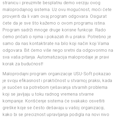
stranicu i preuzmite besplatnu demo verziju ovog
maloprodajnog sistema. Uz ovu mogućnost, moći ćete
provjeriti da li vam ovaj program odgovara. Osigurat
ćete da je sve što kažemo o ovom programu istina.
Program sadrži mnoge druge korisne funkcije. Rado
ćemo pričati o njima i pokazati ih u praksi. Potrebno je
samo da nas kontaktirate na bilo koji način koji Vama
odgovara. Bit ćemo više nego sretni da odgovorimo na
sva vaša pitanja. Automatizacija maloprodaje je pravi
korak za budućnost!
Maloprodajni program organizacije USU-Soft pokazao
je svoju efikasnost i praktičnost u stvarnoj praksi, kada
je suočen sa potrebom rješavanja stvarnih problema
koji se javljaju u toku radnog vremena stvarne
kompanije. Korišćenje sistema će svakako osvetliti
greške koje se često dešavaju u vašoj organizaciji,
kako bi se preciznost upravljanja podigla na novi nivo