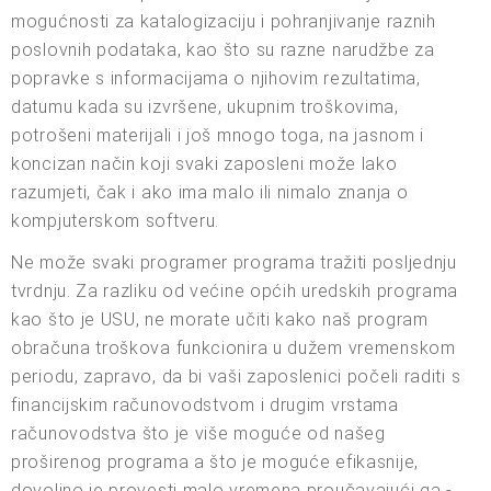
mogućnosti za katalogizaciju i pohranjivanje raznih
poslovnih podataka, kao što su razne narudžbe za
popravke s informacijama o njihovim rezultatima,
datumu kada su izvršene, ukupnim troškovima,
potrošeni materijali i još mnogo toga, na jasnom i
koncizan način koji svaki zaposleni može lako
razumjeti, čak i ako ima malo ili nimalo znanja o
kompjuterskom softveru.
Ne može svaki programer programa tražiti posljednju
tvrdnju. Za razliku od većine općih uredskih programa
kao što je USU, ne morate učiti kako naš program
obračuna troškova funkcionira u dužem vremenskom
periodu, zapravo, da bi vaši zaposlenici počeli raditi s
financijskim računovodstvom i drugim vrstama
računovodstva što je više moguće od našeg
proširenog programa a što je moguće efikasnije,
dovoljno je provesti malo vremena proučavajući ga -