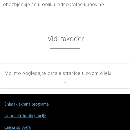
obezbjeđuje se u obliku jednokratne kupovine.
Vidi također
Molimo pogledajte ostale stranice u ovom dijelu
Snimak ekrana programa
Uporedite konfiguracije
Cijena softvera