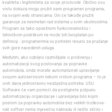
kvaliteta i legitimiteta za svoje proizvode. Obično ovu
vrstu dokaza mogu pružiti sami programeri programa,
na svojim web stranicama. Oni će takođe pružiti
garancije za nesmetan rad sistema u svim okolnostima.
Program sa tako opsežnom funkcionalnošću i
tehničkom podrškom ne može biti besplatan po
definiciji - programerima su potrebni resursi za pružanje
svih gore navedenih usluga.
Međutim, ako ozbiljno razmišljate o proširenju i
automatizaciji svog poslovanja za popravke
automobila, onda morate automatizirati upravljanje
svojom autoservisom nekom vrstom programa – to je
ovih dana jednostavno neizbježna potreba. USU
Software će vam pomoći da postignete potpunu
automatizaciju organizacije i upravljanja bilo kojim
poslom za popravku automobila bez velikih troškova -
naš softver nema mjesečnu naknadu ili nešto slično i