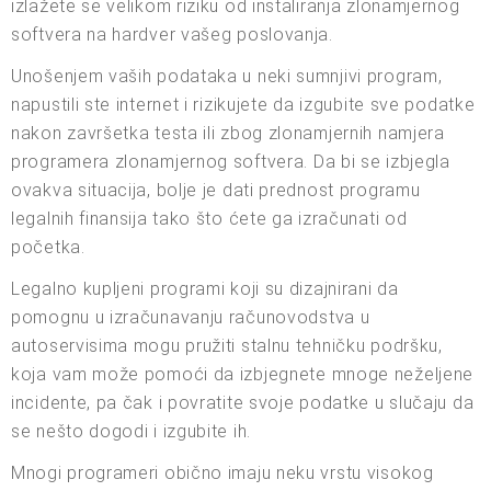
izlažete se velikom riziku od instaliranja zlonamjernog
softvera na hardver vašeg poslovanja.
Unošenjem vaših podataka u neki sumnjivi program,
napustili ste internet i rizikujete da izgubite sve podatke
nakon završetka testa ili zbog zlonamjernih namjera
programera zlonamjernog softvera. Da bi se izbjegla
ovakva situacija, bolje je dati prednost programu
legalnih finansija tako što ćete ga izračunati od
početka.
Legalno kupljeni programi koji su dizajnirani da
pomognu u izračunavanju računovodstva u
autoservisima mogu pružiti stalnu tehničku podršku,
koja vam može pomoći da izbjegnete mnoge neželjene
incidente, pa čak i povratite svoje podatke u slučaju da
se nešto dogodi i izgubite ih.
Mnogi programeri obično imaju neku vrstu visokog