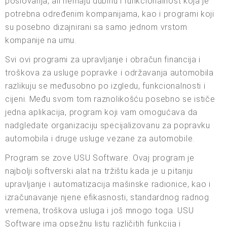
poslovanja, ali nemaju dubinu i funkcionalnost koja je
potrebna određenim kompanijama, kao i programi koji
su posebno dizajnirani sa samo jednom vrstom
kompanije na umu.
Svi ovi programi za upravljanje i obračun financija i
troškova za usluge popravke i održavanja automobila
razlikuju se međusobno po izgledu, funkcionalnosti i
cijeni. Među svom tom raznolikošću posebno se ističe
jedna aplikacija, program koji vam omogućava da
nadgledate organizaciju specijalizovanu za popravku
automobila i druge usluge vezane za automobile.
Program se zove USU Software. Ovaj program je
najbolji softverski alat na tržištu kada je u pitanju
upravljanje i automatizacija mašinske radionice, kao i
izračunavanje njene efikasnosti, standardnog radnog
vremena, troškova usluga i još mnogo toga. USU
Software ima opsežnu listu različitih funkcija i