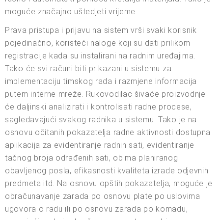
moguće značajno uštedjeti vrijeme.
Prava pristupa i prijavu na sistem vrši svaki korisnik
pojedinačno, koristeći naloge koji su dati prilikom
registracije kada su instalirani na radnim uređajima.
Tako će svi računi biti prikazani u sistemu za
implementaciju timskog rada i razmjene informacija
putem interne mreže. Rukovodilac šivaće proizvodnje
će daljinski analizirati i kontrolisati radne procese,
sagledavajući svakog radnika u sistemu. Tako je na
osnovu očitanih pokazatelja radne aktivnosti dostupna
aplikacija za evidentiranje radnih sati, evidentiranje
tačnog broja odrađenih sati, obima planiranog
obavljenog posla, efikasnosti kvaliteta izrade odjevnih
predmeta itd. Na osnovu opštih pokazatelja, moguće je
obračunavanje zarada po osnovu plate po uslovima
ugovora o radu ili po osnovu zarada po komadu,