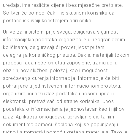
uređaja, ima različite cijene i bez mjesečne pretplate.
Softver će pomoći čak i neiskusnom korisniku da
postane iskusniji korištenjem priručnika.
Univerzalni sistem, prije svega, osigurava sigurnost
informacijskih podataka organizacije u neograničenim
količinama, osiguravajući povjerljivost putem
delegiranja korisničkog pristupa. Dakle, materijali tokom
procesa rada neće ometati zaposlene, uzimajući u
obzir njihov službeni položaj, kao i mogućnost
sprečavanja curenja informacija. Informacije će biti
pohranjene u jedinstvenom informacionom prostoru,
organizirajući brzi izlaz podataka unosom upita u
elektronski pretraživač od strane korisnika. Unos
podataka o informacijama je jednostavan kao i njihov
izlaz. Aplikacija omogućava upravljanje digitalnim
dokumentima pomoću šablona koji se popunjavaju
ručno i automatski pomoću kretanja materijala. Tako je