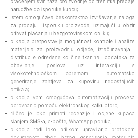
praćenjem svih faza proizvodnje od trenutka predaje
narudžbe do isporuke kupcu;
istem omogućava beskontaktno izvršavanje naloga
za prodaju i isporuku proizvoda, uzimajući u obzir
prihvat plaćanja u bezgotovinskom obliku;
plikacija pretpostavlja mogućnost kontrole i analize
materijala za proizvodnju odjeće, izračunavanja i
distribucije određene količine tkanina i dodataka za
obavljanje poslova uz interakciju s
visokotehnološkom opremom i automatsko
generiranje zahtjeva za kupovinu nedostajućih
artikala;
plikacija vam omogućava automatizaciju procesa
poravnanja pomoću elektronskog kalkulatora;
rilično je lako primati recenzije i ocjene kupaca
slanjem SMS-a, e-pošte, WhatsApp poruka;
plikacija radi lako prilikom upravljanja protokom
dokumenata zbog brzog generisanja materijala