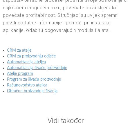
uspostavite radne procese, proširite svoje poslovanje u
najkraćem mogućem roku, povećate bazu klijenata i
povećate profitabilnost. Stručnjaci su uvijek spremni
pružiti dodatne informacije i pomoći pri instalaciji
aplikacije, odabiru odgovarajućih modula i alata.
CRM za atelje
CRM za proizvodnju odjeće
Automatizacija ateljea
Automatizacija šivaće proizvodnje
Atelje program
Program za šivaću proizvodnju
Računovodstvo ateljea
Obračun proizvodnje šivanja
Vidi također