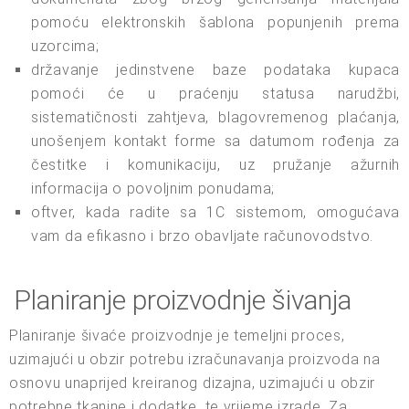
pomoću elektronskih šablona popunjenih prema
uzorcima;
državanje jedinstvene baze podataka kupaca
pomoći će u praćenju statusa narudžbi,
sistematičnosti zahtjeva, blagovremenog plaćanja,
unošenjem kontakt forme sa datumom rođenja za
čestitke i komunikaciju, uz pružanje ažurnih
informacija o povoljnim ponudama;
oftver, kada radite sa 1C sistemom, omogućava
vam da efikasno i brzo obavljate računovodstvo.
Planiranje proizvodnje šivanja
Planiranje šivaće proizvodnje je temeljni proces,
uzimajući u obzir potrebu izračunavanja proizvoda na
osnovu unaprijed kreiranog dizajna, uzimajući u obzir
potrebne tkanine i dodatke, te vrijeme izrade. Za