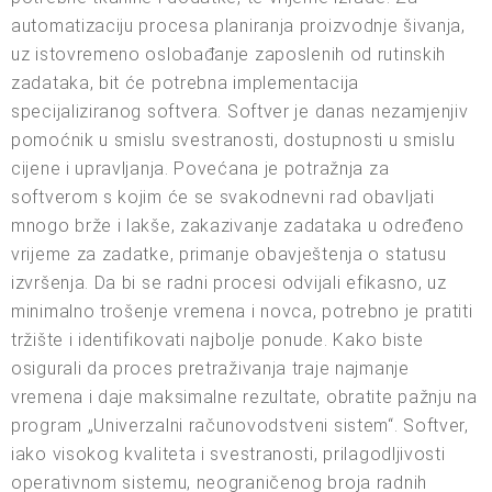
automatizaciju procesa planiranja proizvodnje šivanja,
uz istovremeno oslobađanje zaposlenih od rutinskih
zadataka, bit će potrebna implementacija
specijaliziranog softvera. Softver je danas nezamjenjiv
pomoćnik u smislu svestranosti, dostupnosti u smislu
cijene i upravljanja. Povećana je potražnja za
softverom s kojim će se svakodnevni rad obavljati
mnogo brže i lakše, zakazivanje zadataka u određeno
vrijeme za zadatke, primanje obavještenja o statusu
izvršenja. Da bi se radni procesi odvijali efikasno, uz
minimalno trošenje vremena i novca, potrebno je pratiti
tržište i identifikovati najbolje ponude. Kako biste
osigurali da proces pretraživanja traje najmanje
vremena i daje maksimalne rezultate, obratite pažnju na
program „Univerzalni računovodstveni sistem“. Softver,
iako visokog kvaliteta i svestranosti, prilagodljivosti
operativnom sistemu, neograničenog broja radnih