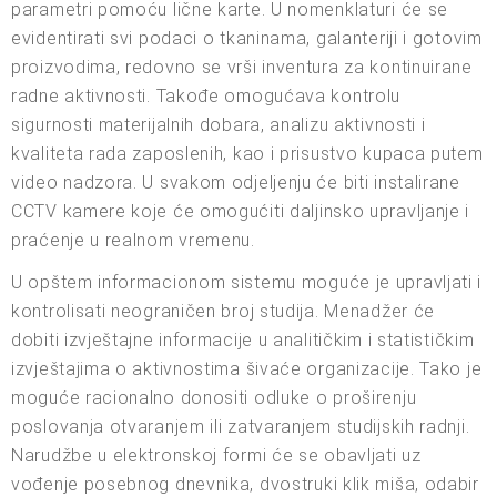
parametri pomoću lične karte. U nomenklaturi će se
evidentirati svi podaci o tkaninama, galanteriji i gotovim
proizvodima, redovno se vrši inventura za kontinuirane
radne aktivnosti. Takođe omogućava kontrolu
sigurnosti materijalnih dobara, analizu aktivnosti i
kvaliteta rada zaposlenih, kao i prisustvo kupaca putem
video nadzora. U svakom odjeljenju će biti instalirane
CCTV kamere koje će omogućiti daljinsko upravljanje i
praćenje u realnom vremenu.
U opštem informacionom sistemu moguće je upravljati i
kontrolisati neograničen broj studija. Menadžer će
dobiti izvještajne informacije u analitičkim i statističkim
izvještajima o aktivnostima šivaće organizacije. Tako je
moguće racionalno donositi odluke o proširenju
poslovanja otvaranjem ili zatvaranjem studijskih radnji.
Narudžbe u elektronskoj formi će se obavljati uz
vođenje posebnog dnevnika, dvostruki klik miša, odabir