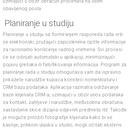
uzimajući u obzir obračun procenata na obim
obavljenog posla.
Planiranje u studiju
Planiranje u studiju sa formiranjem rasporeda rada vrši
se elektronski, pružajući zaposlenima opšte informacije
za racionalno korišćenje radnog vremena. Svi procesi
će se odvijati automatski u aplikaciji, minimizirajući
pojavu grešaka ili falsifikovanja informacija. Program za
planiranje rada u studiju omogućava vam da ispravno
prikažete narudžbe kupaca koristeći nomenklaturu i
CRM bazu podataka. Aplikacija razmatra održavanje
baze klijenata CRM-a, uzimajući u obzir unos podataka
za kontakt, zahtjeve i narudžbe, međusobna obračuna,
sastavljene skice dizajna odjevnih predmeta itd. Takođe
je moguće priložiti fotografije klijenata kako bi se
kasnije, prilikom ulaska u studio, mogli očitati eksterni