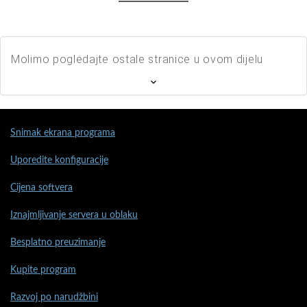
Molimo pogledajte ostale stranice u ovom dijelu
Snimak ekrana programa
Uporedite konfiguracije
Cijena softvera
Iznajmljivanje servera u oblaku
Besplatno preuzimanje
Kupite program
Razvoj po narudžbini