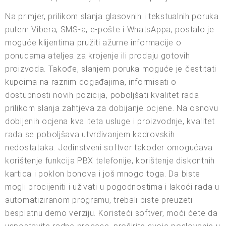
Na primjer, prilikom slanja glasovnih i tekstualnih poruka
putem Vibera, SMS-a, e-pošte i WhatsAppa, postalo je
moguće klijentima pružiti ažurne informacije o
ponudama ateljea za krojenje ili prodaju gotovih
proizvoda. Takođe, slanjem poruka moguće je čestitati
kupcima na raznim događajima, informisati o
dostupnosti novih pozicija, poboljšati kvalitet rada
prilikom slanja zahtjeva za dobijanje ocjene. Na osnovu
dobijenih ocjena kvaliteta usluge i proizvodnje, kvalitet
rada se poboljšava utvrđivanjem kadrovskih
nedostataka. Jedinstveni softver također omogućava
korištenje funkcija PBX telefonije, korištenje diskontnih
kartica i poklon bonova i još mnogo toga. Da biste
mogli procijeniti i uživati u pogodnostima i lakoći rada u
automatiziranom programu, trebali biste preuzeti
besplatnu demo verziju. Koristeći softver, moći ćete da