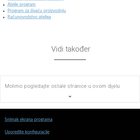
Atelje program
Program za šivaću proizvodnju
Računovodstvo ateljea
Vidi također
Molimo pogledajte ostale stranice u ovom dijelu
Snimak ekrana programa
Uporedite konfiguracije