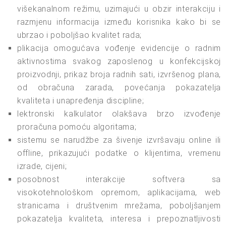
višekanalnom režimu, uzimajući u obzir interakciju i
razmjenu informacija između korisnika kako bi se
ubrzao i poboljšao kvalitet rada;
plikacija omogućava vođenje evidencije o radnim
aktivnostima svakog zaposlenog u konfekcijskoj
proizvodnji, prikaz broja radnih sati, izvršenog plana,
od obračuna zarada, povećanja pokazatelja
kvaliteta i unapređenja discipline;
lektronski kalkulator olakšava brzo izvođenje
proračuna pomoću algoritama;
sistemu se narudžbe za šivenje izvršavaju online ili
offline, prikazujući podatke o klijentima, vremenu
izrade, cijeni;
posobnost interakcije softvera sa
visokotehnološkom opremom, aplikacijama, web
stranicama i društvenim mrežama, poboljšanjem
pokazatelja kvaliteta, interesa i prepoznatljivosti