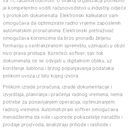
sa 1C računovodstvom. U svakoj organizaciji potrebno
je kompetentno voditi računovodstvo u industriji odjeće
s protokom dokumenata. Elektronski kalkulator vam
omogućava da optimizirate radno vrijeme zaposlenih
automatskim proračunima. Elektronski pretraživač
omogućava korisnicima da brzo pronađu željenu
formaciju u centraliziranom spremištu, uzimajući u obzir
nivo prava pristupa. Koristeći softver, sav tok
dokumenata će se odvijati u digitalnom obliku, uz
korištenje šablona i brzog popunjavanja podataka
prilikom uvoza iz bilo kojeg izvora.
Prilikom izrade proračuna, izrade dokumentacije i
izvještaja, planiranja i praćenja radnog vremena, nema
potrebe za ponavljanjem operacija, optimiziranjem
radnog vremena. Automatizirani softver omogućava
menadžerima da vide i uporede pokazatelje narudžbi i
prodaje proizvoda, analiziraju prihode i rashode i