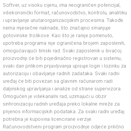
Softver, uz visoku cijenu, ima neograničen potencijal,
višekorisnički format, računovodstvo, kontrolu, analitiku
i upravljanje unutarorganizacijskim procesima. Takođe
nema mjesečne naknade, što značajno smanjuje
gotovinske troškove. Kao što je ranije pomenuto,
upotreba programa nije ograničena brojem zaposlenih,
omogućavajući timski rad. Svaki zaposlenik u šivaćoj
proizvodnji će biti pojedinačno registrovan u sistemu,
svaki dan prilikom prijavljivanja upisuje login i lozinku za
autorizaciju i obavljanje radnih zadataka. Svaki radni
uređaj će biti povezan sa glavnim računarom radi
daljinskog upravljanja i analize od strane supervizora.
Omogućen je višekanalni rad, uzimajući u obzir
sinhronizaciju radnih uređaja preko lokalne mreže za
prijenos informacijskih podataka. Za svaki radni uređaj
potrebna je kupovina licencirane verzije.
Računovodstveni program proizvodnje odjeće prilično