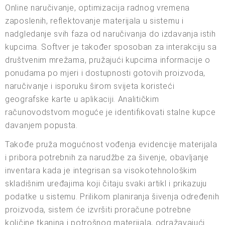
Online naručivanje, optimizacija radnog vremena
zaposlenih, reflektovanje materijala u sistemu i
nadgledanje svih faza od naručivanja do izdavanja istih
kupcima. Softver je također sposoban za interakciju sa
društvenim mrežama, pružajući kupcima informacije o
ponudama po mjeri i dostupnosti gotovih proizvoda,
naručivanje i isporuku širom svijeta koristeći
geografske karte u aplikaciji. Analitičkim
računovodstvom moguće je identifikovati stalne kupce
davanjem popusta.
Takođe pruža mogućnost vođenja evidencije materijala
i pribora potrebnih za narudžbe za šivenje, obavljanje
inventara kada je integrisan sa visokotehnološkim
skladišnim uređajima koji čitaju svaki artikl i prikazuju
podatke u sistemu. Prilikom planiranja šivenja određenih
proizvoda, sistem će izvršiti proračune potrebne
količine tkanina i potrošnog materijala, odražavajući