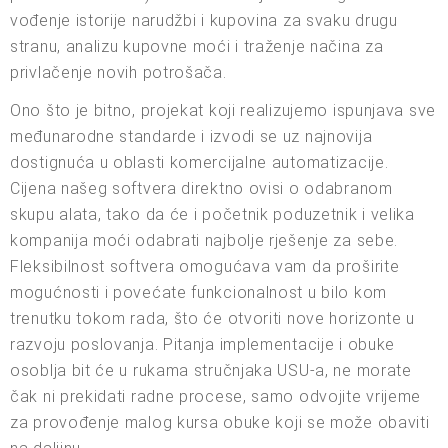
vođenje istorije narudžbi i kupovina za svaku drugu
stranu, analizu kupovne moći i traženje načina za
privlačenje novih potrošača.
Ono što je bitno, projekat koji realizujemo ispunjava sve
međunarodne standarde i izvodi se uz najnovija
dostignuća u oblasti komercijalne automatizacije.
Cijena našeg softvera direktno ovisi o odabranom
skupu alata, tako da će i početnik poduzetnik i velika
kompanija moći odabrati najbolje rješenje za sebe.
Fleksibilnost softvera omogućava vam da proširite
mogućnosti i povećate funkcionalnost u bilo kom
trenutku tokom rada, što će otvoriti nove horizonte u
razvoju poslovanja. Pitanja implementacije i obuke
osoblja bit će u rukama stručnjaka USU-a, ne morate
čak ni prekidati radne procese, samo odvojite vrijeme
za provođenje malog kursa obuke koji se može obaviti