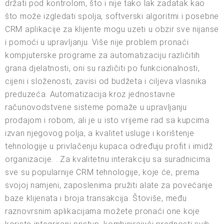
držati pod kontrolom, što i nije tako lak zadatak kao
što može izgledati spolja, softverski algoritmi i posebne
CRM aplikacije za klijente mogu uzeti u obzir sve nijanse
i pomoći u upravljanju. Više nije problem pronaći
kompjuterske programe za automatizaciju različitih
grana djelatnosti, oni su različiti po funkcionalnosti,
cijeni i složenosti, zavisi od budžeta i ciljeva vlasnika
preduzeća. Automatizacija kroz jednostavne
računovodstvene sisteme pomaže u upravljanju
prodajom i robom, ali je u isto vrijeme rad sa kupcima
izvan njegovog polja, a kvalitet usluge i korištenje
tehnologije u privlačenju kupaca određuju profit i imidž
organizacije. . Za kvalitetnu interakciju sa suradnicima
sve su popularnije CRM tehnologije, koje će, prema
svojoj namjeni, zaposlenima pružiti alate za povećanje
baze klijenata i broja transakcija. Štoviše, među
raznovrsnim aplikacijama možete pronaći one koje