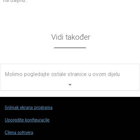
na daljinu.
Vidi također
Molimo pogledajte ostale stranice u ovom dijelu
Snimak ekrana programa
Uporedite konfiguracije
Cijena softvera