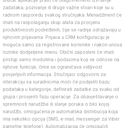
unutar aplikacije pratit će blagovremeno izvršenje
zadataka, pozivanje ili druge važne stvari koje su u
radnom rasporedu svakog stručnjaka. Menadžment će
imati na raspolaganju skup alata za procjenu
produktivnosti podređenih, čije se radnje odražavaju u
njihovim prijavama. Prijava u CRM konfiguraciju je
moguća samo za registrovane korisnike i nakon unosa
lozinke dodijeljene imenu. Obični zaposleni će imati
pristup samo modulima i podacima koji se odnose na
njihove funkcije, čime se ograničava vidljivost
povjerljivih informacija. Stručnjaci odgovorni za
interakciju sa suradnicima moći će podijeliti bazu
podataka u kategorije, definirati zadatke za svaku od
grupa i provjeriti fazu operacije. Za obavještavanje o
spremnosti narudžbe ili slanje poruka o bilo kojoj
narudžbi, omogućena je automatska distribucija koja
ima nekoliko opcija (SMS, e-mail, messenger za Viber
pametne telefone). Automatizacija će omogućiti