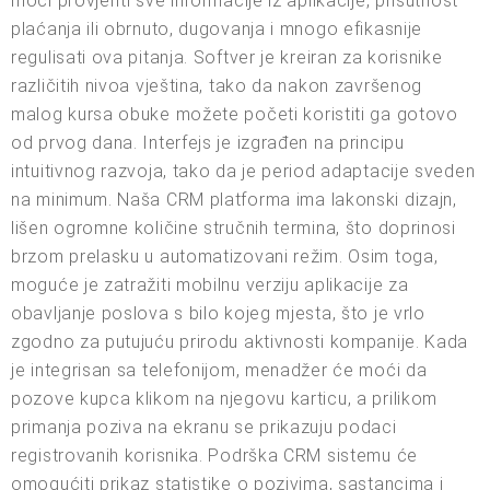
moći provjeriti sve informacije iz aplikacije, prisutnost
plaćanja ili obrnuto, dugovanja i mnogo efikasnije
regulisati ova pitanja. Softver je kreiran za korisnike
različitih nivoa vještina, tako da nakon završenog
malog kursa obuke možete početi koristiti ga gotovo
od prvog dana. Interfejs je izgrađen na principu
intuitivnog razvoja, tako da je period adaptacije sveden
na minimum. Naša CRM platforma ima lakonski dizajn,
lišen ogromne količine stručnih termina, što doprinosi
brzom prelasku u automatizovani režim. Osim toga,
moguće je zatražiti mobilnu verziju aplikacije za
obavljanje poslova s bilo kojeg mjesta, što je vrlo
zgodno za putujuću prirodu aktivnosti kompanije. Kada
je integrisan sa telefonijom, menadžer će moći da
pozove kupca klikom na njegovu karticu, a prilikom
primanja poziva na ekranu se prikazuju podaci
registrovanih korisnika. Podrška CRM sistemu će
omogućiti prikaz statistike o pozivima, sastancima i