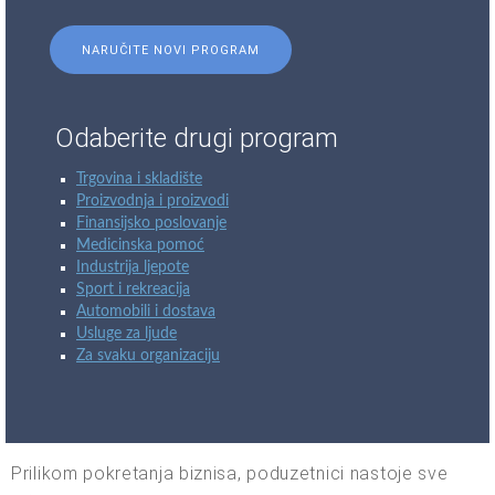
NARUČITE NOVI PROGRAM
Odaberite drugi program
Trgovina i skladište
Proizvodnja i proizvodi
Finansijsko poslovanje
Medicinska pomoć
Industrija ljepote
Sport i rekreacija
Automobili i dostava
Usluge za ljude
Za svaku organizaciju
Prilikom pokretanja biznisa, poduzetnici nastoje sve