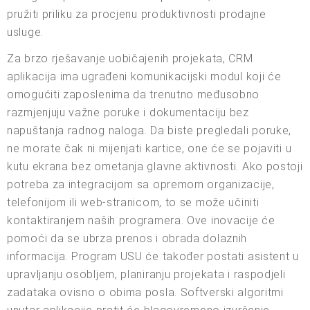
pružiti priliku za procjenu produktivnosti prodajne
usluge.
Za brzo rješavanje uobičajenih projekata, CRM
aplikacija ima ugrađeni komunikacijski modul koji će
omogućiti zaposlenima da trenutno međusobno
razmjenjuju važne poruke i dokumentaciju bez
napuštanja radnog naloga. Da biste pregledali poruke,
ne morate čak ni mijenjati kartice, one će se pojaviti u
kutu ekrana bez ometanja glavne aktivnosti. Ako postoji
potreba za integracijom sa opremom organizacije,
telefonijom ili web-stranicom, to se može učiniti
kontaktiranjem naših programera. Ove inovacije će
pomoći da se ubrza prenos i obrada dolaznih
informacija. Program USU će također postati asistent u
upravljanju osobljem, planiranju projekata i raspodjeli
zadataka ovisno o obima posla. Softverski algoritmi