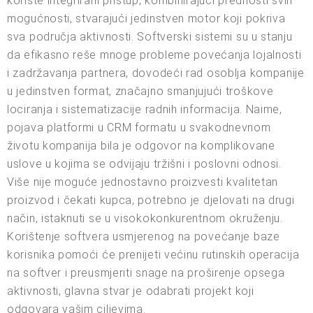
koriste integrirani pristup, kombinirajući prednosti svih
mogućnosti, stvarajući jedinstven motor koji pokriva
sva područja aktivnosti. Softverski sistemi su u stanju
da efikasno reše mnoge probleme povećanja lojalnosti
i zadržavanja partnera, dovodeći rad osoblja kompanije
u jedinstven format, značajno smanjujući troškove
lociranja i sistematizacije radnih informacija. Naime,
pojava platformi u CRM formatu u svakodnevnom
životu kompanija bila je odgovor na komplikovane
uslove u kojima se odvijaju tržišni i poslovni odnosi.
Više nije moguće jednostavno proizvesti kvalitetan
proizvod i čekati kupca, potrebno je djelovati na drugi
način, istaknuti se u visokokonkurentnom okruženju.
Korištenje softvera usmjerenog na povećanje baze
korisnika pomoći će prenijeti većinu rutinskih operacija
na softver i preusmjeriti snage na proširenje opsega
aktivnosti, glavna stvar je odabrati projekt koji
odgovara vašim ciljevima.