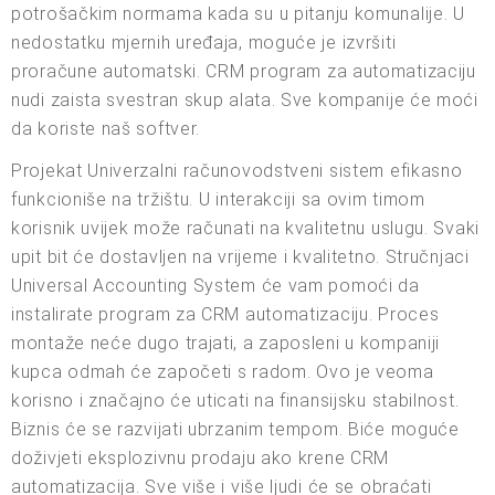
potrošačkim normama kada su u pitanju komunalije. U
nedostatku mjernih uređaja, moguće je izvršiti
proračune automatski. CRM program za automatizaciju
nudi zaista svestran skup alata. Sve kompanije će moći
da koriste naš softver.
Projekat Univerzalni računovodstveni sistem efikasno
funkcioniše na tržištu. U interakciji sa ovim timom
korisnik uvijek može računati na kvalitetnu uslugu. Svaki
upit bit će dostavljen na vrijeme i kvalitetno. Stručnjaci
Universal Accounting System će vam pomoći da
instalirate program za CRM automatizaciju. Proces
montaže neće dugo trajati, a zaposleni u kompaniji
kupca odmah će započeti s radom. Ovo je veoma
korisno i značajno će uticati na finansijsku stabilnost.
Biznis će se razvijati ubrzanim tempom. Biće moguće
doživjeti eksplozivnu prodaju ako krene CRM
automatizacija. Sve više i više ljudi će se obraćati