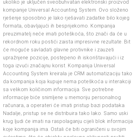
ukoliko je uključen sveobuhvatan elektronski proizvod
kompanije Universal Accounting System. Ovo složeno
rješenje sposobno je lako rješavati zadatke bilo kojeg
formata, obavljajući ih besprijekorno. Kompanija
preuzimatelj neće imati poteškoća, što znači da će u
rekordnom roku postići zaista impresivne rezultate. Bit
će moguće savladati glavne protivnike i zauzeti
upražnjene pozicije, postepeno ih iskorištavajući i iz
toga izvući značajnu korist. Kompanija Universal
Accounting System kreirala je CRM automatizaciju tako
da kompanija koja kupuje nema poteškoća u interakciji
sa velikom količinom informacija. Sve potrebne
informacije biće snimljene u memoriju personalnog
računara, a operateri će imati pristup bazi podataka.
Nadalje, pristup se ne distribuira tako lako. Samo uski
krug ljudi će imati na raspolaganju cijeli blok informacija
koje kompanija ima. Ostali će biti ograničeni u svojim