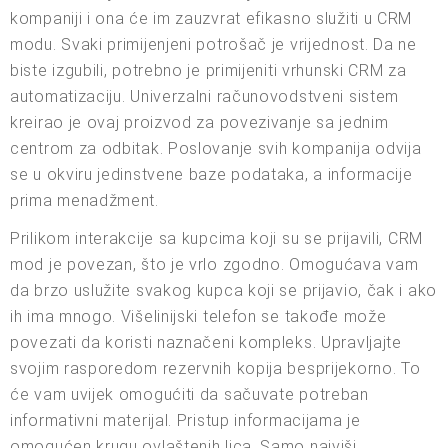
kompaniji i ona će im zauzvrat efikasno služiti u CRM
modu. Svaki primijenjeni potrošač je vrijednost. Da ne
biste izgubili, potrebno je primijeniti vrhunski CRM za
automatizaciju. Univerzalni računovodstveni sistem
kreirao je ovaj proizvod za povezivanje sa jednim
centrom za odbitak. Poslovanje svih kompanija odvija
se u okviru jedinstvene baze podataka, a informacije
prima menadžment.
Prilikom interakcije sa kupcima koji su se prijavili, CRM
mod je povezan, što je vrlo zgodno. Omogućava vam
da brzo uslužite svakog kupca koji se prijavio, čak i ako
ih ima mnogo. Višelinijski telefon se takođe može
povezati da koristi naznačeni kompleks. Upravljajte
svojim rasporedom rezervnih kopija besprijekorno. To
će vam uvijek omogućiti da sačuvate potreban
informativni materijal. Pristup informacijama je
omogućen krugu ovlaštenih lica. Samo najviši