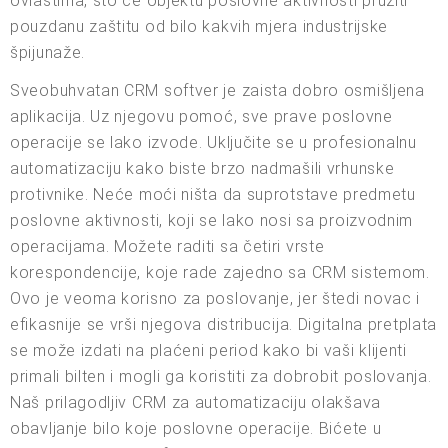
ovlastima, što će objektu poslovne aktivnosti pružiti
pouzdanu zaštitu od bilo kakvih mjera industrijske
špijunaže.
Sveobuhvatan CRM softver je zaista dobro osmišljena
aplikacija. Uz njegovu pomoć, sve prave poslovne
operacije se lako izvode. Uključite se u profesionalnu
automatizaciju kako biste brzo nadmašili vrhunske
protivnike. Neće moći ništa da suprotstave predmetu
poslovne aktivnosti, koji se lako nosi sa proizvodnim
operacijama. Možete raditi sa četiri vrste
korespondencije, koje rade zajedno sa CRM sistemom.
Ovo je veoma korisno za poslovanje, jer štedi novac i
efikasnije se vrši njegova distribucija. Digitalna pretplata
se može izdati na plaćeni period kako bi vaši klijenti
primali bilten i mogli ga koristiti za dobrobit poslovanja.
Naš prilagodljiv CRM za automatizaciju olakšava
obavljanje bilo koje poslovne operacije. Bićete u