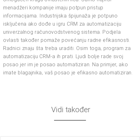
menadžeri kompanije imaju potpun pristup
informacijama. Industrijska špijunaža je potpuno
isključena ako dođe u igru CRM za automatizaciju
univerzalnog računovodstvenog sistema. Podjela
ovlasti također pomaže povećanju radne efikasnosti.
Radnici znaju šta treba uraditi. Osim toga, program za
automatizaciju CRM-a ih prati. Ljudi bolje rade svoj
posao jer im je posao automatiziran. Na primjer, ako
imate blagajnika, vaš posao je efikasno automatiziran.
Vidi također