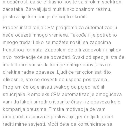
mogućnosti da se efikasno nosite sa širokim spektrom
zadataka. Zahvaljujući multifunkcionalnom režimu,
poslovanje kompanije će naglo skočiti.
Proces instaliranja CRM programa za automatizaciju
neće oduzeti mnogo vremena. Takođe nije potrebno
mnogo truda. Lako se možete nositi sa zadacima
trenutnog formata. Zaposleni će biti zadovoljni i njihov
nivo motivacije će se povećati. Svaki od specijalista će
imati dobre šanse da kompetentnije obavlja svoje
direktne radne obaveze. Ljudi će funkcionisati što
efikasnije, što će dovesti do uspeha poslovanja.
Program će ocjenjivati svakog od pojedinačnih
stručnjaka. Kompleks CRM automatizacije omogućava
vam da lako i prirodno ispunite čitav niz obaveza koje
kompanija preuzima. Timska motivacija će vam
omogućiti da ubrzate poslovanje, jer će ljudi početi
raditi mirne savjesti. Moći ćete da komunicirate sa