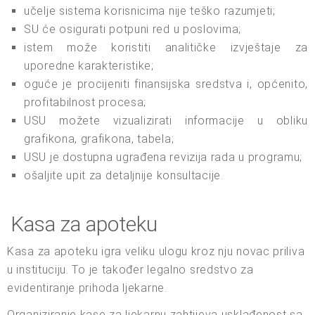
učelje sistema korisnicima nije teško razumjeti;
SU će osigurati potpuni red u poslovima;
istem može koristiti analitičke izvještaje za
uporedne karakteristike;
oguće je procijeniti finansijska sredstva i, općenito,
profitabilnost procesa;
USU možete vizualizirati informacije u obliku
grafikona, grafikona, tabela;
USU je dostupna ugrađena revizija rada u programu;
ošaljite upit za detaljnije konsultacije.
Kasa za apoteku
Kasa za apoteku igra veliku ulogu kroz nju novac priliva
u instituciju. To je također legalno sredstvo za
evidentiranje prihoda ljekarne.
Organiziranje kase za ljekarnu zahtijeva usklađenost sa