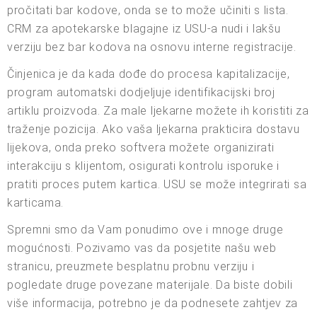
pročitati bar kodove, onda se to može učiniti s lista.
CRM za apotekarske blagajne iz USU-a nudi i lakšu
verziju bez bar kodova na osnovu interne registracije.
Činjenica je da kada dođe do procesa kapitalizacije,
program automatski dodjeljuje identifikacijski broj
artiklu proizvoda. Za male ljekarne možete ih koristiti za
traženje pozicija. Ako vaša ljekarna prakticira dostavu
lijekova, onda preko softvera možete organizirati
interakciju s klijentom, osigurati kontrolu isporuke i
pratiti proces putem kartica. USU se može integrirati sa
karticama.
Spremni smo da Vam ponudimo ove i mnoge druge
mogućnosti. Pozivamo vas da posjetite našu web
stranicu, preuzmete besplatnu probnu verziju i
pogledate druge povezane materijale. Da biste dobili
više informacija, potrebno je da podnesete zahtjev za