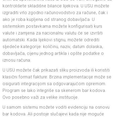
kontrolišete skladišne bilance lijekova. U USU možete
izgraditi vrlo zgodno računovodstvo za račune, čak i
ako je roba kupljena od stranog dobavljača. U
sistemskim postavkama možete konfigurisati kurs
valute i zamjena za nacionalnu valutu će se izvršiti
automatski. Kada lijekovi stignu, možete odrediti
sljedeće kategorije: količinu, naziv, datum dolaska,
dobavljača, cijenu jednog artikla i opšte podatke o
iznosu računa.
U USU možete čak prikazati sliku proizvoda ili koristiti
klasični format fakture. Brzina implementacije može se
osigurati integracijom sa odgovarajućom opremom.
Program se lako integriše sa skenerom bar kodova.
Ovo posebno važi za velike institucije.
U samom sistemu možete voditi evidenciju na osnovu
bar kodova. Ali postoje slučajevi kada nije moguće