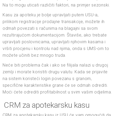
Na to mogu uticati različiti faktori, na primjer sezonski.
Kasu za apoteku je bolje upravljati putem USU-a,
prilikom registracije prodajne transakcije, možete ih
odmah povezati s računima na blagajni sa svom
rezultirajućom dokumentacijom. Štaviše, ako trebate
upravljati poslovnicama, upravljati njihovim kasama i
vršiti procjenu i kontrolu nad njima, onda s UMS-om to
možete učiniti bez mnogo truda.
Neće biti problema čak i ako se filijala nalazi u drugoj
zemlji i morate koristiti drugu valutu. Kada se prijavite
na sistem koristeći login povezanu s granom,
specifične karakteristike grane će se odmah odrediti.
Moći ćete odrediti profitabilnost u svim vašim odjelima.
CRM za apotekarsku kasu
CRM za apotekarsku kasu iz USU će vam omogućiti da