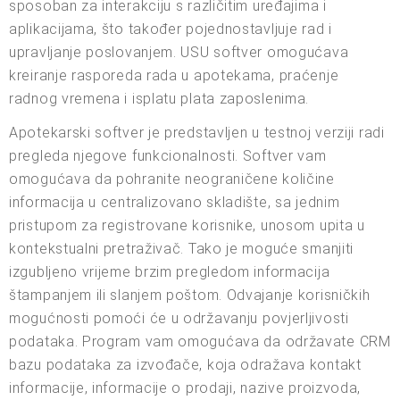
sposoban za interakciju s različitim uređajima i
aplikacijama, što također pojednostavljuje rad i
upravljanje poslovanjem. USU softver omogućava
kreiranje rasporeda rada u apotekama, praćenje
radnog vremena i isplatu plata zaposlenima.
Apotekarski softver je predstavljen u testnoj verziji radi
pregleda njegove funkcionalnosti. Softver vam
omogućava da pohranite neograničene količine
informacija u centralizovano skladište, sa jednim
pristupom za registrovane korisnike, unosom upita u
kontekstualni pretraživač. Tako je moguće smanjiti
izgubljeno vrijeme brzim pregledom informacija
štampanjem ili slanjem poštom. Odvajanje korisničkih
mogućnosti pomoći će u održavanju povjerljivosti
podataka. Program vam omogućava da održavate CRM
bazu podataka za izvođače, koja odražava kontakt
informacije, informacije o prodaji, nazive proizvoda,