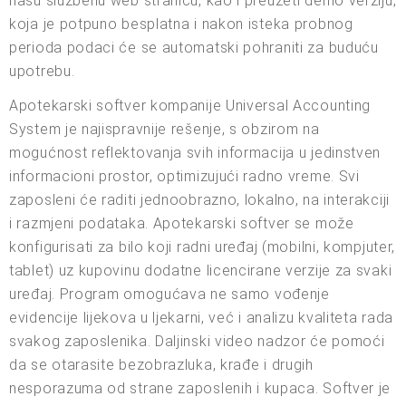
našu službenu web stranicu, kao i preuzeti demo verziju,
koja je potpuno besplatna i nakon isteka probnog
perioda podaci će se automatski pohraniti za buduću
upotrebu.
Apotekarski softver kompanije Universal Accounting
System je najispravnije rešenje, s obzirom na
mogućnost reflektovanja svih informacija u jedinstven
informacioni prostor, optimizujući radno vreme. Svi
zaposleni će raditi jednoobrazno, lokalno, na interakciji
i razmjeni podataka. Apotekarski softver se može
konfigurisati za bilo koji radni uređaj (mobilni, kompjuter,
tablet) uz kupovinu dodatne licencirane verzije za svaki
uređaj. Program omogućava ne samo vođenje
evidencije lijekova u ljekarni, već i analizu kvaliteta rada
svakog zaposlenika. Daljinski video nadzor će pomoći
da se otarasite bezobrazluka, krađe i drugih
nesporazuma od strane zaposlenih i kupaca. Softver je