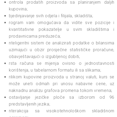
ontrola prodatih proizvoda sa planiranjem daljih
kupovina;
bjedinjavanje svih odjela i filijala, skladišta;
rogram vam omogućava da vidite sve pozicije i
kvantitativne pokazatelje u svim skladištima i
prodavnicama preduzeća;
nteligentni sistem će analizirati podatke o bilansima
uzimajući u obzir prosječne statističke proračune,
obavještavajući o izgubljenoj dobiti;
rsta računa se mijenja ovisno o jednostavnosti
korištenja, u tabelarnom formatu ili sa slikama;
rilikom kupovine proizvoda u stranoj valuti, kurs se
može uneti odmah pri unosu nabavne cene, uz
naknadnu analizu grafova promena tokom vremena;
ostavljanje jezičke ploče sa izborom od 96
predstavljenih jezika;
nterakcija sa visokotehnološkom skladišnom