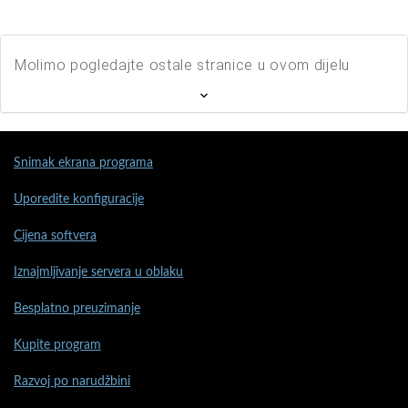
Molimo pogledajte ostale stranice u ovom dijelu
Snimak ekrana programa
Uporedite konfiguracije
Cijena softvera
Iznajmljivanje servera u oblaku
Besplatno preuzimanje
Kupite program
Razvoj po narudžbini