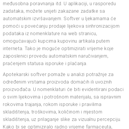
međusobna poravnanja itd. U aplikaciji, u rasporedu
zadataka, možete unijeti zakazane zadatke sa
automatskim izvršavanjem. Softver u ljekarnama će
pomoći u povećanju prodaje lijekova sinhronizacijom
podataka iz nomenklature na web stranicu,
omogućavajući kupcima kupovinu artikala putem
interneta. Tako je moguće optimizirati vrijeme koje
zaposlenici provedu automatskim naručivanjem,
praćenjem statusa isporuke i plaćanja.
Apotekarski softver pomaže u analizi potražnje za
određenim vrstama proizvoda domaćih ili uvoznih
proizvođača. U nomenklaturi će biti evidentirani podaci
o svim lijekovima i potrošnom materijalu, sa ispravnim
rokovima trajanja, rokom isporuke i pravilima
skladištenja, troškovima, količinom i mjestom
skladištenja, uz prilaganje slike za vizualnu percepciju.
Kako bi se optimiziralo radno vrijeme farmaceuta,