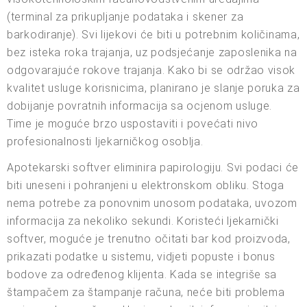
(terminal za prikupljanje podataka i skener za
barkodiranje). Svi lijekovi će biti u potrebnim količinama,
bez isteka roka trajanja, uz podsjećanje zaposlenika na
odgovarajuće rokove trajanja. Kako bi se održao visok
kvalitet usluge korisnicima, planirano je slanje poruka za
dobijanje povratnih informacija sa ocjenom usluge.
Time je moguće brzo uspostaviti i povećati nivo
profesionalnosti ljekarničkog osoblja.
Apotekarski softver eliminira papirologiju. Svi podaci će
biti uneseni i pohranjeni u elektronskom obliku. Stoga
nema potrebe za ponovnim unosom podataka, uvozom
informacija za nekoliko sekundi. Koristeći ljekarnički
softver, moguće je trenutno očitati bar kod proizvoda,
prikazati podatke u sistemu, vidjeti popuste i bonus
bodove za određenog klijenta. Kada se integriše sa
štampačem za štampanje računa, neće biti problema