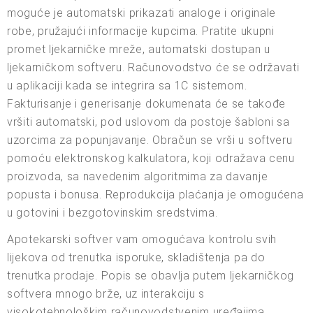
moguće je automatski prikazati analoge i originale
robe, pružajući informacije kupcima. Pratite ukupni
promet ljekarničke mreže, automatski dostupan u
ljekarničkom softveru. Računovodstvo će se održavati
u aplikaciji kada se integrira sa 1C sistemom.
Fakturisanje i generisanje dokumenata će se takođe
vršiti automatski, pod uslovom da postoje šabloni sa
uzorcima za popunjavanje. Obračun se vrši u softveru
pomoću elektronskog kalkulatora, koji odražava cenu
proizvoda, sa navedenim algoritmima za davanje
popusta i bonusa. Reprodukcija plaćanja je omogućena
u gotovini i bezgotovinskim sredstvima.
Apotekarski softver vam omogućava kontrolu svih
lijekova od trenutka isporuke, skladištenja pa do
trenutka prodaje. Popis se obavlja putem ljekarničkog
softvera mnogo brže, uz interakciju s
visokotehnološkim računovodstvenim uređajima