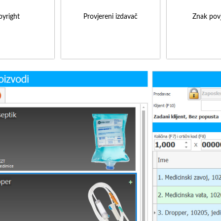
yright
Provjereni izdavač
Znak povj