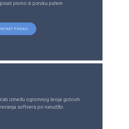
pisati pismo ili poruku putem
ONTAKT PODACI
irati između ogromnog broja gotovih
eiranja softvera po narudžbi.