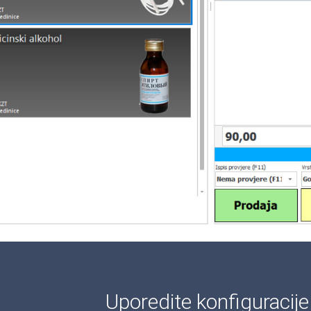
Uporedite konfiguracij